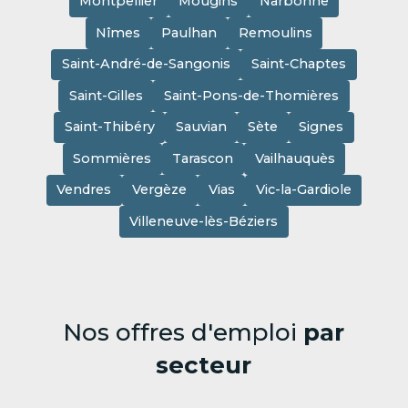
Montpellier
Mougins
Narbonne
Nîmes
Paulhan
Remoulins
Saint-André-de-Sangonis
Saint-Chaptes
Saint-Gilles
Saint-Pons-de-Thomières
Saint-Thibéry
Sauvian
Sète
Signes
Sommières
Tarascon
Vailhauquès
Vendres
Vergèze
Vias
Vic-la-Gardiole
Villeneuve-lès-Béziers
Nos offres d'emploi
par
secteur