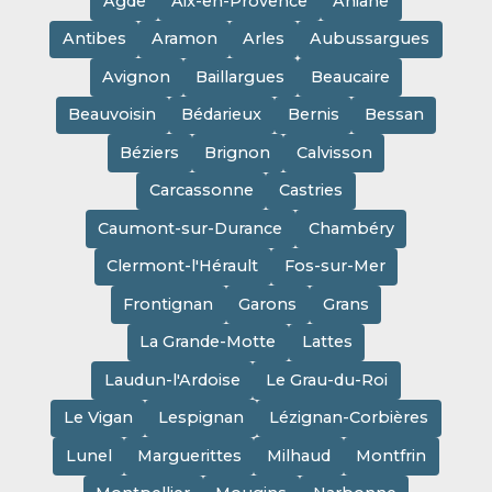
Agde
Aix-en-Provence
Aniane
Antibes
Aramon
Arles
Aubussargues
Avignon
Baillargues
Beaucaire
Beauvoisin
Bédarieux
Bernis
Bessan
Béziers
Brignon
Calvisson
Carcassonne
Castries
Caumont-sur-Durance
Chambéry
Clermont-l'Hérault
Fos-sur-Mer
Frontignan
Garons
Grans
La Grande-Motte
Lattes
Laudun-l'Ardoise
Le Grau-du-Roi
Le Vigan
Lespignan
Lézignan-Corbières
Lunel
Marguerittes
Milhaud
Montfrin