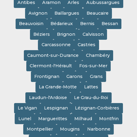
Antibes
Aramon
Arles
Aubussargues
Avignon
Baillargues
Beaucaire
Beauvoisin
Bédarieux
Bernis
Bessan
Béziers
Brignon
Calvisson
Carcassonne
Castries
Caumont-sur-Durance
Chambéry
Clermont-l'Hérault
Fos-sur-Mer
Frontignan
Garons
Grans
La Grande-Motte
Lattes
Laudun-l'Ardoise
Le Grau-du-Roi
Le Vigan
Lespignan
Lézignan-Corbières
Lunel
Marguerittes
Milhaud
Montfrin
Montpellier
Mougins
Narbonne