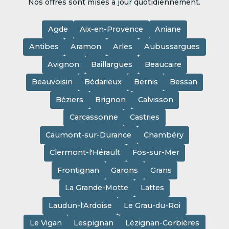
Nos offres sont mises à jour quotidiennement.
Agde
Aix-en-Provence
Aniane
Antibes
Aramon
Arles
Aubussargues
Avignon
Baillargues
Beaucaire
Beauvoisin
Bédarieux
Bernis
Bessan
Béziers
Brignon
Calvisson
Carcassonne
Castries
Caumont-sur-Durance
Chambéry
Clermont-l'Hérault
Fos-sur-Mer
Frontignan
Garons
Grans
La Grande-Motte
Lattes
Laudun-l'Ardoise
Le Grau-du-Roi
Le Vigan
Lespignan
Lézignan-Corbières