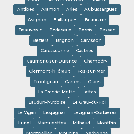
Antibes
Aramon
Arles
Aubussargues
Avignon
Baillargues
Beaucaire
Beauvoisin
Bédarieux
Bernis
Bessan
Béziers
Brignon
Calvisson
Carcassonne
Castries
Caumont-sur-Durance
Chambéry
Clermont-l'Hérault
Fos-sur-Mer
Frontignan
Garons
Grans
La Grande-Motte
Lattes
Laudun-l'Ardoise
Le Grau-du-Roi
Le Vigan
Lespignan
Lézignan-Corbières
Lunel
Marguerittes
Milhaud
Montfrin
Montpellier
Mougins
Narbonne