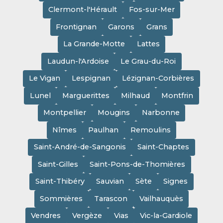
Clermont-l'Hérault
Fos-sur-Mer
Frontignan
Garons
Grans
La Grande-Motte
Lattes
Laudun-l'Ardoise
Le Grau-du-Roi
Le Vigan
Lespignan
Lézignan-Corbières
Lunel
Marguerittes
Milhaud
Montfrin
Montpellier
Mougins
Narbonne
Nîmes
Paulhan
Remoulins
Saint-André-de-Sangonis
Saint-Chaptes
Saint-Gilles
Saint-Pons-de-Thomières
Saint-Thibéry
Sauvian
Sète
Signes
Sommières
Tarascon
Vailhauquès
Vendres
Vergèze
Vias
Vic-la-Gardiole