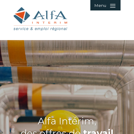
Menu
Alfa Intérim,
des offres de
travail