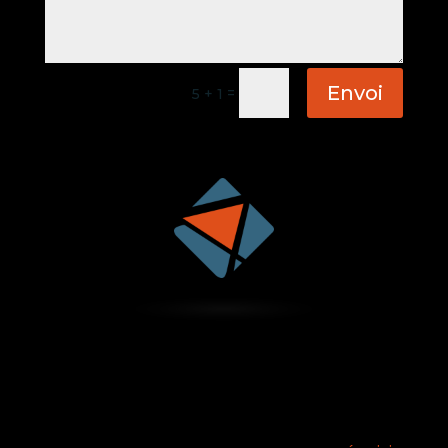
Envoi
=
5 + 1
Formulaire de contact
Note : vous êtes candidat ? Pour faire connaitre
votre profil et CV à Alfa Intérim, utilisez plutôt