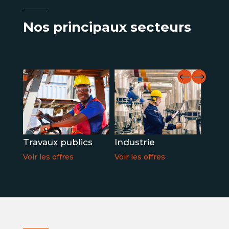
Nos principaux secteurs
Tra
Travaux publics
Industrie
log
Voir les offres
Voir les offres
Voir 