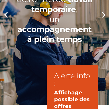
temporaire
,
un
accompagnement
à plein temps
Alerte info
:
Affichage
possible des
offres