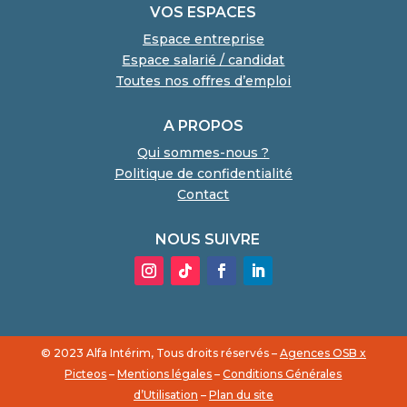
VOS ESPACES
Espace entreprise
Espace salarié / candidat
Toutes nos offres d’emploi
A PROPOS
Qui sommes-nous ?
Politique de confidentialité
Contact
NOUS SUIVRE
© 2023 Alfa Intérim, Tous droits réservés –
Agences OSB x
Picteos
–
Mentions légales
–
Conditions Générales
d’Utilisation
–
Plan du site