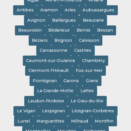
Antibes
Aramon
Arles
Aubussargues
Avignon
Baillargues
Beaucaire
Beauvoisin
Bédarieux
Bernis
Bessan
Béziers
Brignon
Calvisson
Carcassonne
Castries
Caumont-sur-Durance
Chambéry
Clermont-l'Hérault
Fos-sur-Mer
Frontignan
Garons
Grans
La Grande-Motte
Lattes
Laudun-l'Ardoise
Le Grau-du-Roi
Le Vigan
Lespignan
Lézignan-Corbières
Lunel
Marguerittes
Milhaud
Montfrin