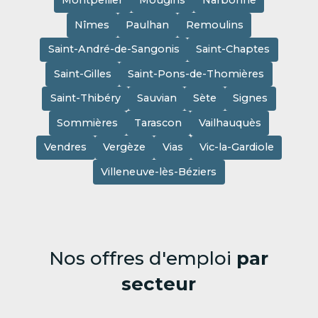
Montpellier
Mougins
Narbonne
Nîmes
Paulhan
Remoulins
Saint-André-de-Sangonis
Saint-Chaptes
Saint-Gilles
Saint-Pons-de-Thomières
Saint-Thibéry
Sauvian
Sète
Signes
Sommières
Tarascon
Vailhauquès
Vendres
Vergèze
Vias
Vic-la-Gardiole
Villeneuve-lès-Béziers
Nos offres d'emploi
par
secteur