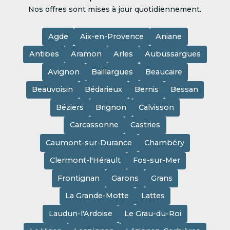
Nos offres sont mises à jour quotidiennement.
Agde
Aix-en-Provence
Aniane
Antibes
Aramon
Arles
Aubussargues
Avignon
Baillargues
Beaucaire
Beauvoisin
Bédarieux
Bernis
Bessan
Béziers
Brignon
Calvisson
Carcassonne
Castries
Caumont-sur-Durance
Chambéry
Clermont-l'Hérault
Fos-sur-Mer
Frontignan
Garons
Grans
La Grande-Motte
Lattes
Laudun-l'Ardoise
Le Grau-du-Roi