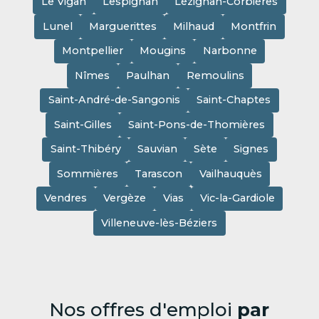
Le Vigan
Lespignan
Lézignan-Corbières
Lunel
Marguerittes
Milhaud
Montfrin
Montpellier
Mougins
Narbonne
Nîmes
Paulhan
Remoulins
Saint-André-de-Sangonis
Saint-Chaptes
Saint-Gilles
Saint-Pons-de-Thomières
Saint-Thibéry
Sauvian
Sète
Signes
Sommières
Tarascon
Vailhauquès
Vendres
Vergèze
Vias
Vic-la-Gardiole
Villeneuve-lès-Béziers
Nos offres d'emploi
par