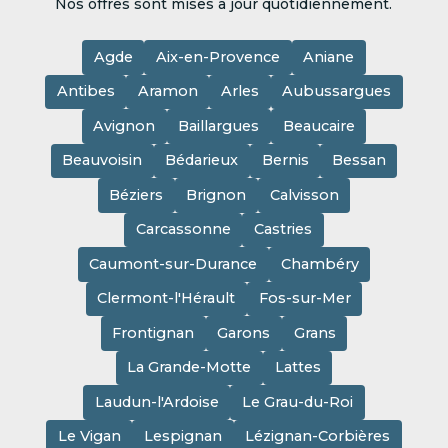
Nos offres sont mises à jour quotidiennement.
Agde
Aix-en-Provence
Aniane
Antibes
Aramon
Arles
Aubussargues
Avignon
Baillargues
Beaucaire
Beauvoisin
Bédarieux
Bernis
Bessan
Béziers
Brignon
Calvisson
Carcassonne
Castries
Caumont-sur-Durance
Chambéry
Clermont-l'Hérault
Fos-sur-Mer
Frontignan
Garons
Grans
La Grande-Motte
Lattes
Laudun-l'Ardoise
Le Grau-du-Roi
Le Vigan
Lespignan
Lézignan-Corbières