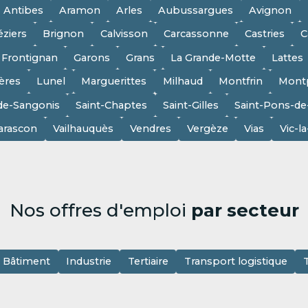
Antibes
Aramon
Arles
Aubussargues
Avignon
éziers
Brignon
Calvisson
Carcassonne
Castries
C
Frontignan
Garons
Grans
La Grande-Motte
Lattes
ères
Lunel
Marguerittes
Milhaud
Montfrin
Montp
de-Sangonis
Saint-Chaptes
Saint-Gilles
Saint-Pons-d
arascon
Vailhauquès
Vendres
Vergèze
Vias
Vic-l
Nos offres d'emploi
par secteur
Bâtiment
Industrie
Tertiaire
Transport logistique