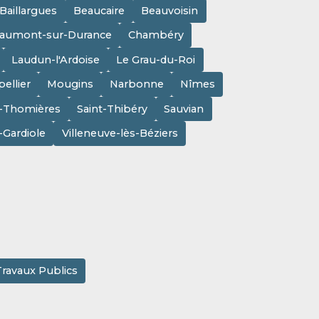
Baillargues
Beaucaire
Beauvoisin
aumont-sur-Durance
Chambéry
Laudun-l'Ardoise
Le Grau-du-Roi
ellier
Mougins
Narbonne
Nîmes
e-Thomières
Saint-Thibéry
Sauvian
a-Gardiole
Villeneuve-lès-Béziers
Travaux Publics