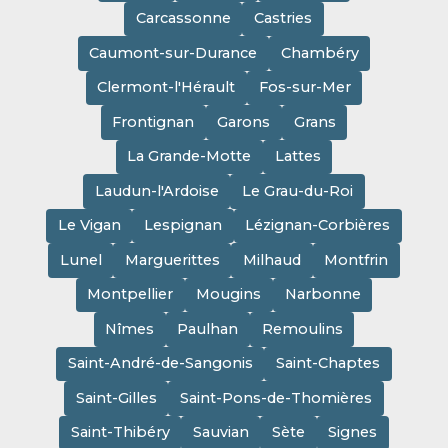
Carcassonne
Castries
Caumont-sur-Durance
Chambéry
Clermont-l'Hérault
Fos-sur-Mer
Frontignan
Garons
Grans
La Grande-Motte
Lattes
Laudun-l'Ardoise
Le Grau-du-Roi
Le Vigan
Lespignan
Lézignan-Corbières
Lunel
Marguerittes
Milhaud
Montfrin
Montpellier
Mougins
Narbonne
Nîmes
Paulhan
Remoulins
Saint-André-de-Sangonis
Saint-Chaptes
Saint-Gilles
Saint-Pons-de-Thomières
Saint-Thibéry
Sauvian
Sète
Signes