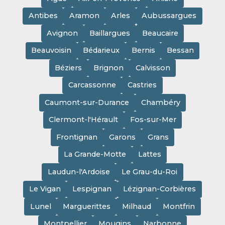
Antibes
Aramon
Arles
Aubussargues
Avignon
Baillargues
Beaucaire
Beauvoisin
Bédarieux
Bernis
Bessan
Béziers
Brignon
Calvisson
Carcassonne
Castries
Caumont-sur-Durance
Chambéry
Clermont-l'Hérault
Fos-sur-Mer
Frontignan
Garons
Grans
La Grande-Motte
Lattes
Laudun-l'Ardoise
Le Grau-du-Roi
Le Vigan
Lespignan
Lézignan-Corbières
Lunel
Marguerittes
Milhaud
Montfrin
Montpellier
Mougins
Narbonne