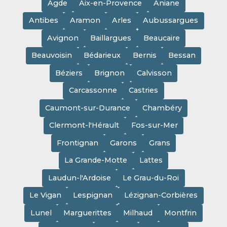
Agde
Aix-en-Provence
Aniane
Antibes
Aramon
Arles
Aubussargues
Avignon
Baillargues
Beaucaire
Beauvoisin
Bédarieux
Bernis
Bessan
Béziers
Brignon
Calvisson
Carcassonne
Castries
Caumont-sur-Durance
Chambéry
Clermont-l'Hérault
Fos-sur-Mer
Frontignan
Garons
Grans
La Grande-Motte
Lattes
Laudun-l'Ardoise
Le Grau-du-Roi
Le Vigan
Lespignan
Lézignan-Corbières
Lunel
Marguerittes
Milhaud
Montfrin