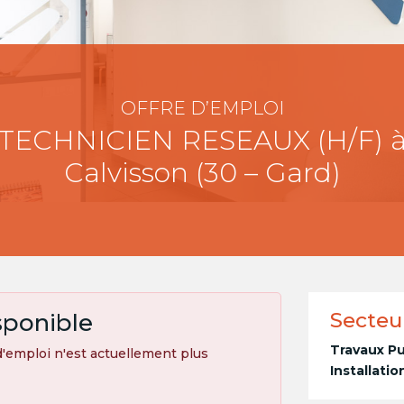
OFFRE D’EMPLOI
TECHNICIEN RESEAUX (H/F) 
Calvisson (30 – Gard)
Secteu
sponible
Travaux Pu
'emploi n'est actuellement plus
Installati