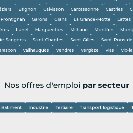
éziers
Brignon
Calvisson
Carcassonne
Castries
C
Frontignan
Garons
Grans
La Grande-Motte
Lattes
ères
Lunel
Marguerittes
Milhaud
Montfrin
Montp
de-Sangonis
Saint-Chaptes
Saint-Gilles
Saint-Pons-d
arascon
Vailhauquès
Vendres
Vergèze
Vias
Vic-l
Nos offres d'emploi
par secteur
Bâtiment
Industrie
Tertiaire
Transport logistique