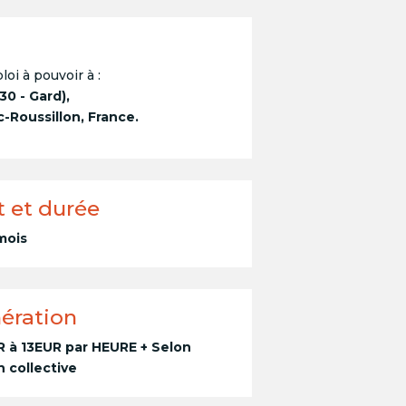
loi à pouvoir à :
30 - Gard),
Roussillon, France.
t et durée
 mois
ération
R à 13EUR par HEURE + Selon
 collective