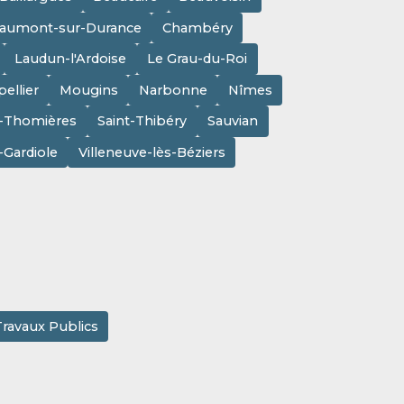
aumont-sur-Durance
Chambéry
Laudun-l'Ardoise
Le Grau-du-Roi
ellier
Mougins
Narbonne
Nîmes
e-Thomières
Saint-Thibéry
Sauvian
a-Gardiole
Villeneuve-lès-Béziers
Travaux Publics