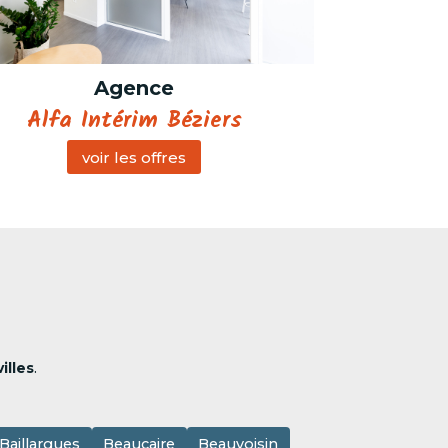
Agence
Alfa Intérim Béziers
voir les offres
illes
.
Baillargues
Beaucaire
Beauvoisin