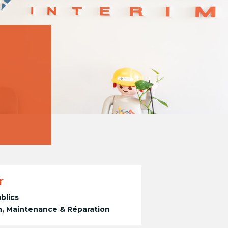
à
r
blics
on, Maintenance & Réparation