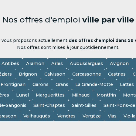
Nos offres d'emploi
ville par ville
 vous proposons actuellement
des offres d'emploi dans 59 v
Nos offres sont mises à jour quotidiennement.
Antibes
Aramon
Arles
Aubussargues
Avignon
éziers
Brignon
Calvisson
Carcassonne
Castries
C
Frontignan
Garons
Grans
La Grande-Motte
Lattes
ères
Lunel
Marguerittes
Milhaud
Montfrin
Montp
de-Sangonis
Saint-Chaptes
Saint-Gilles
Saint-Pons-d
arascon
Vailhauquès
Vendres
Vergèze
Vias
Vic-l