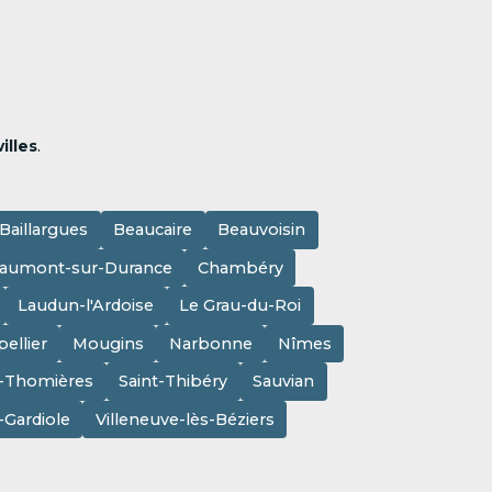
illes
.
Baillargues
Beaucaire
Beauvoisin
aumont-sur-Durance
Chambéry
Laudun-l'Ardoise
Le Grau-du-Roi
ellier
Mougins
Narbonne
Nîmes
e-Thomières
Saint-Thibéry
Sauvian
a-Gardiole
Villeneuve-lès-Béziers