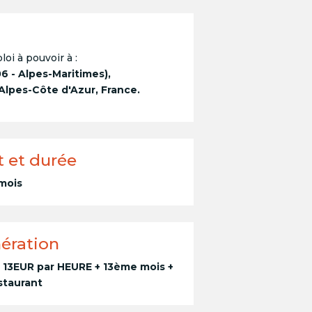
loi à pouvoir à :
6 - Alpes-Maritimes),
lpes-Côte d'Azur, France.
t et durée
 mois
ération
 13EUR par HEURE + 13ème mois +
staurant