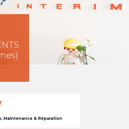
ENTS
imes)
r
on, Maintenance & Réparation