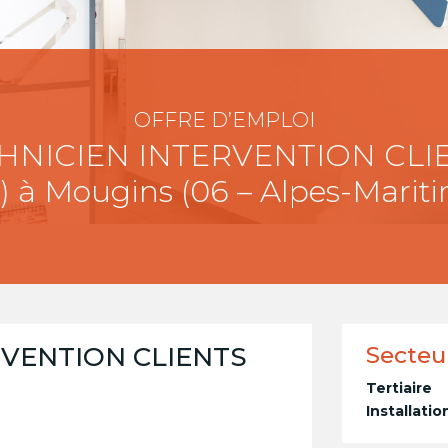
OFFRE D’EMPLOI
HNICIEN INTERVENTION CLI
) à Mougins (06 – Alpes-Marit
RVENTION CLIENTS
Secteu
Tertiaire
Installati