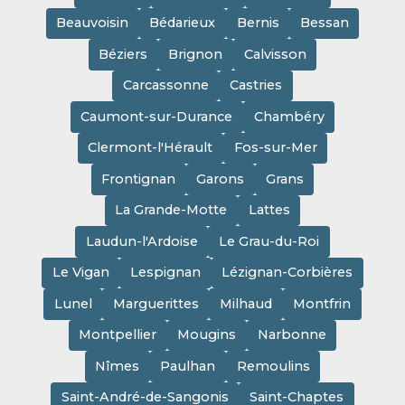
Beauvoisin
Bédarieux
Bernis
Bessan
Béziers
Brignon
Calvisson
Carcassonne
Castries
Caumont-sur-Durance
Chambéry
Clermont-l'Hérault
Fos-sur-Mer
Frontignan
Garons
Grans
La Grande-Motte
Lattes
Laudun-l'Ardoise
Le Grau-du-Roi
Le Vigan
Lespignan
Lézignan-Corbières
Lunel
Marguerittes
Milhaud
Montfrin
Montpellier
Mougins
Narbonne
Nîmes
Paulhan
Remoulins
Saint-André-de-Sangonis
Saint-Chaptes