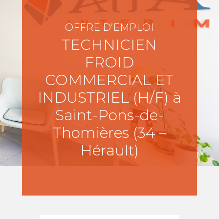
OFFRE D’EMPLOI
TECHNICIEN
FROID
COMMERCIAL ET
INDUSTRIEL (H/F) à
Saint-Pons-de-
Thomières (34 –
Hérault)