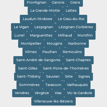
Frontignan
Garons
Grans
La Grande-Motte
Lattes
Laudun-l'Ardoise
Le Grau-du-Roi
Le Vigan
Lespignan
Lézignan-Corbières
Lunel
Marguerittes
Milhaud
Montfrin
Montpellier
Mougins
Narbonne
Nîmes
Paulhan
Remoulins
Saint-André-de-Sangonis
Saint-Chaptes
Saint-Gilles
Saint-Pons-de-Thomières
Saint-Thibéry
Sauvian
Sète
Signes
Sommières
Tarascon
Vailhauquès
Vendres
Vergèze
Vias
Vic-la-Gardiole
Villeneuve-lès-Béziers