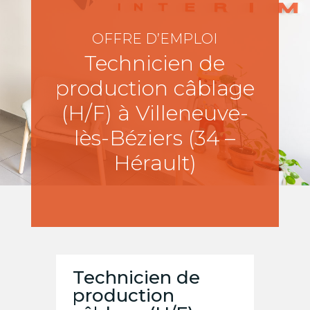
OFFRE D’EMPLOI
Technicien de
production câblage
(H/F) à Villeneuve-
lès-Béziers (34 –
Hérault)
Technicien de
production