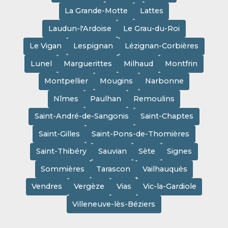
La Grande-Motte
Lattes
Laudun-l'Ardoise
Le Grau-du-Roi
Le Vigan
Lespignan
Lézignan-Corbières
Lunel
Marguerittes
Milhaud
Montfrin
Montpellier
Mougins
Narbonne
Nîmes
Paulhan
Remoulins
Saint-André-de-Sangonis
Saint-Chaptes
Saint-Gilles
Saint-Pons-de-Thomières
Saint-Thibéry
Sauvian
Sète
Signes
Sommières
Tarascon
Vailhauquès
Vendres
Vergèze
Vias
Vic-la-Gardiole
Villeneuve-lès-Béziers