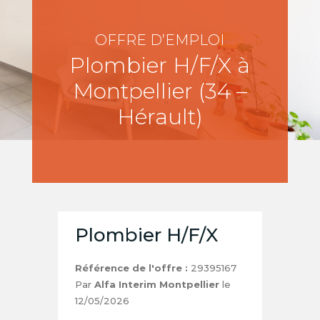
OFFRE D’EMPLOI
Plombier H/F/X à
Montpellier (34 –
Hérault)
Plombier H/F/X
Référence de l'offre :
29395167
Par
Alfa Interim Montpellier
le
12/05/2026