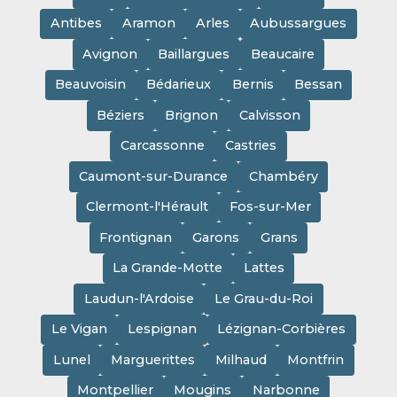
Antibes
Aramon
Arles
Aubussargues
Avignon
Baillargues
Beaucaire
Beauvoisin
Bédarieux
Bernis
Bessan
Béziers
Brignon
Calvisson
Carcassonne
Castries
Caumont-sur-Durance
Chambéry
Clermont-l'Hérault
Fos-sur-Mer
Frontignan
Garons
Grans
La Grande-Motte
Lattes
Laudun-l'Ardoise
Le Grau-du-Roi
Le Vigan
Lespignan
Lézignan-Corbières
Lunel
Marguerittes
Milhaud
Montfrin
Montpellier
Mougins
Narbonne