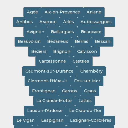
Agde
Aix-en-Provence
Aniane
Antibes
Aramon
Arles
Aubussargues
Avignon
Baillargues
Beaucaire
Beauvoisin
Bédarieux
Bernis
Bessan
Béziers
Brignon
Calvisson
Carcassonne
Castries
Caumont-sur-Durance
Chambéry
Clermont-l'Hérault
Fos-sur-Mer
Frontignan
Garons
Grans
La Grande-Motte
Lattes
Laudun-l'Ardoise
Le Grau-du-Roi
Le Vigan
Lespignan
Lézignan-Corbières