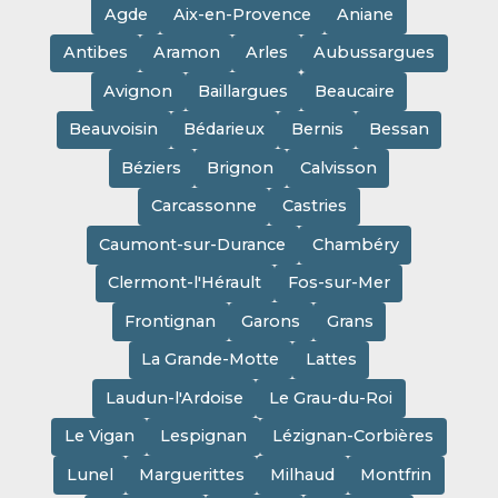
Agde
Aix-en-Provence
Aniane
Antibes
Aramon
Arles
Aubussargues
Avignon
Baillargues
Beaucaire
Beauvoisin
Bédarieux
Bernis
Bessan
Béziers
Brignon
Calvisson
Carcassonne
Castries
Caumont-sur-Durance
Chambéry
Clermont-l'Hérault
Fos-sur-Mer
Frontignan
Garons
Grans
La Grande-Motte
Lattes
Laudun-l'Ardoise
Le Grau-du-Roi
Le Vigan
Lespignan
Lézignan-Corbières
Lunel
Marguerittes
Milhaud
Montfrin