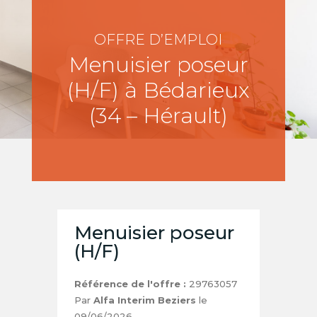
OFFRE D’EMPLOI
Menuisier poseur
(H/F) à Bédarieux
(34 – Hérault)
Menuisier poseur
(H/F)
Référence de l'offre :
29763057
Par
Alfa Interim Beziers
le
09/06/2026