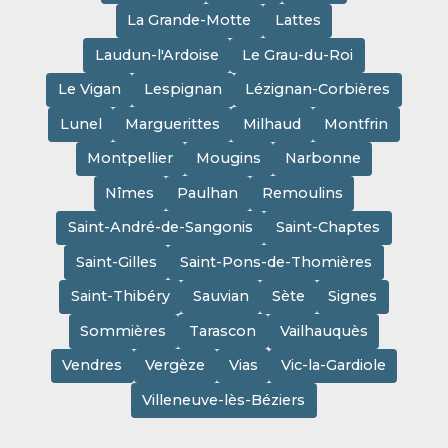
La Grande-Motte
Lattes
Laudun-l'Ardoise
Le Grau-du-Roi
Le Vigan
Lespignan
Lézignan-Corbières
Lunel
Marguerittes
Milhaud
Montfrin
Montpellier
Mougins
Narbonne
Nîmes
Paulhan
Remoulins
Saint-André-de-Sangonis
Saint-Chaptes
Saint-Gilles
Saint-Pons-de-Thomières
Saint-Thibéry
Sauvian
Sète
Signes
Sommières
Tarascon
Vailhauquès
Vendres
Vergèze
Vias
Vic-la-Gardiole
Villeneuve-lès-Béziers