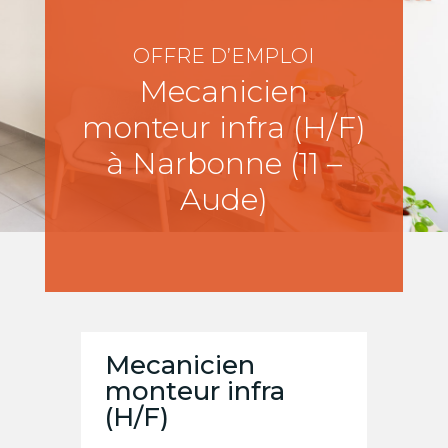
OFFRE D’EMPLOI
Mecanicien
monteur infra (H/F)
à Narbonne (11 –
Aude)
Mecanicien
monteur infra
(H/F)