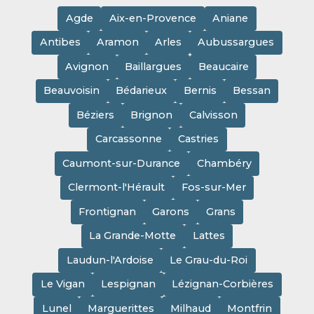
Agde
Aix-en-Provence
Aniane
Antibes
Aramon
Arles
Aubussargues
Avignon
Baillargues
Beaucaire
Beauvoisin
Bédarieux
Bernis
Bessan
Béziers
Brignon
Calvisson
Carcassonne
Castries
Caumont-sur-Durance
Chambéry
Clermont-l'Hérault
Fos-sur-Mer
Frontignan
Garons
Grans
La Grande-Motte
Lattes
Laudun-l'Ardoise
Le Grau-du-Roi
Le Vigan
Lespignan
Lézignan-Corbières
Lunel
Marguerittes
Milhaud
Montfrin