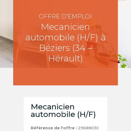
OFFRE D’EMPLOI
Mecanicien
automobile (H/F) à
Béziers (34 –
Hérault)
Mecanicien
automobile (H/F)
Référence de l'offre :
29688030