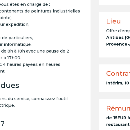
, vous êtes en charge de :
(contenants de peintures indiustrielles
inte),
Lieu
ur expédition,
Offre d'emp
Antibes (0
t de particuliers,
Provence-A
ur informatique,
i de 8h à 18h avec une pause de 2
z à 17h00.
ec 4 heures payées en heures
nt.
Contra
Intérim, 1
ndues
ns du service, connaissez l'outil
ctrique.
Rémun
de 15EUR à
 ?
restaurant