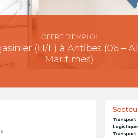
OFFRE D’EMPLOI
sinier (H/F) à Antibes (06 – A
Maritimes)
Secteu
Transport 
Logistiqu
26
Transport