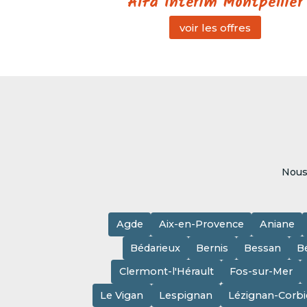
Alfa Intérim Montpellier
voir les offres
Nous
Agde
Aix-en-Provence
Aniane
Bédarieux
Bernis
Bessan
B
Clermont-l'Hérault
Fos-sur-Mer
Le Vigan
Lespignan
Lézignan-Corbi