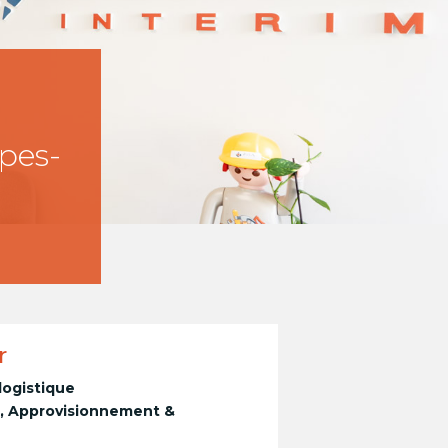
lpes-
r
logistique
e, Approvisionnement &