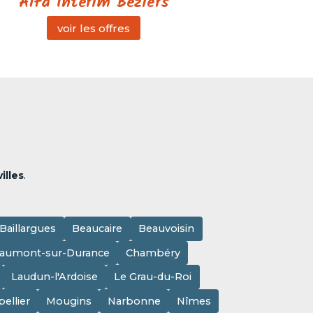
Alfa Intérim Béziers
voir les offres
illes
.
Baillargues
Beaucaire
Beauvoisin
aumont-sur-Durance
Chambéry
Laudun-l'Ardoise
Le Grau-du-Roi
ellier
Mougins
Narbonne
Nîmes