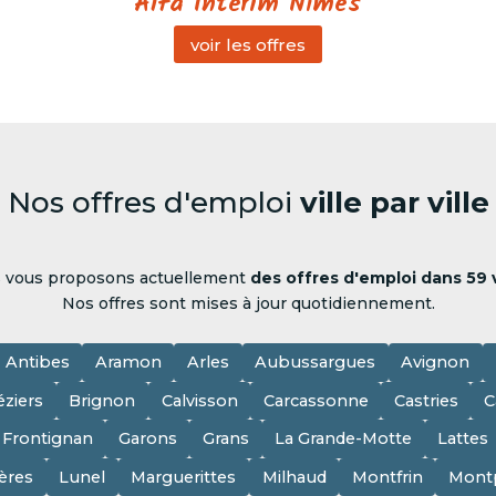
Alfa Intérim Nîmes
voir les offres
Nos offres d'emploi
ville par ville
 vous proposons actuellement
des offres d'emploi dans 59 v
Nos offres sont mises à jour quotidiennement.
Antibes
Aramon
Arles
Aubussargues
Avignon
éziers
Brignon
Calvisson
Carcassonne
Castries
C
Frontignan
Garons
Grans
La Grande-Motte
Lattes
ères
Lunel
Marguerittes
Milhaud
Montfrin
Montp