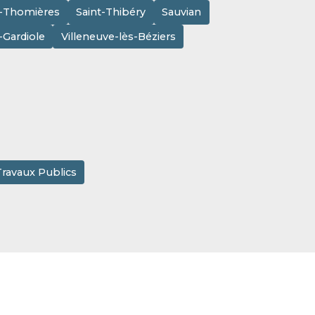
e-Thomières
Saint-Thibéry
Sauvian
a-Gardiole
Villeneuve-lès-Béziers
Travaux Publics