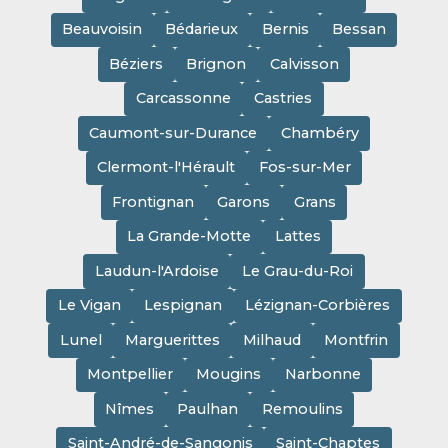
Beauvoisin
Bédarieux
Bernis
Bessan
Béziers
Brignon
Calvisson
Carcassonne
Castries
Caumont-sur-Durance
Chambéry
Clermont-l'Hérault
Fos-sur-Mer
Frontignan
Garons
Grans
La Grande-Motte
Lattes
Laudun-l'Ardoise
Le Grau-du-Roi
Le Vigan
Lespignan
Lézignan-Corbières
Lunel
Marguerittes
Milhaud
Montfrin
Montpellier
Mougins
Narbonne
Nîmes
Paulhan
Remoulins
Saint-André-de-Sangonis
Saint-Chaptes