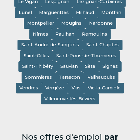
Le Vigan
Lespignan
Lézignan-Corbières
Lunel
Marguerittes
Milhaud
Montfrin
Montpellier
Mougins
Narbonne
Nîmes
Paulhan
Remoulins
Saint-André-de-Sangonis
Saint-Chaptes
Saint-Gilles
Saint-Pons-de-Thomières
Saint-Thibéry
Sauvian
Sète
Signes
Sommières
Tarascon
Vailhauquès
Vendres
Vergèze
Vias
Vic-la-Gardiole
Villeneuve-lès-Béziers
Nos offres d'emploi
par