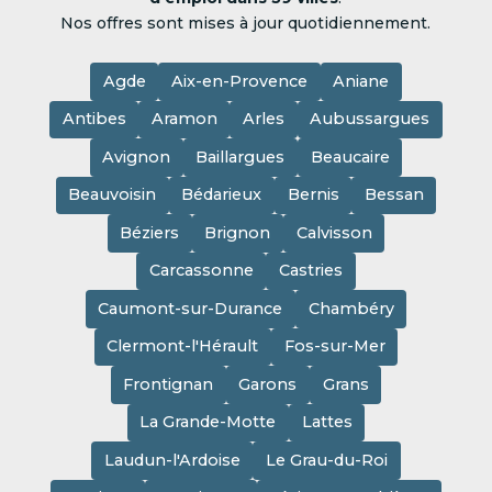
Nos offres sont mises à jour quotidiennement.
Agde
Aix-en-Provence
Aniane
Antibes
Aramon
Arles
Aubussargues
Avignon
Baillargues
Beaucaire
Beauvoisin
Bédarieux
Bernis
Bessan
Béziers
Brignon
Calvisson
Carcassonne
Castries
Caumont-sur-Durance
Chambéry
Clermont-l'Hérault
Fos-sur-Mer
Frontignan
Garons
Grans
La Grande-Motte
Lattes
Laudun-l'Ardoise
Le Grau-du-Roi