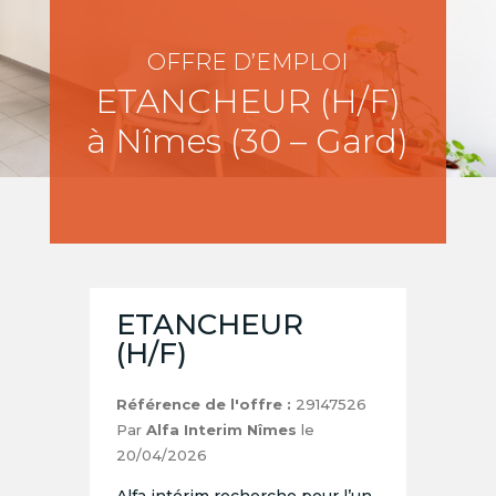
OFFRE D’EMPLOI
ETANCHEUR (H/F)
à Nîmes (30 – Gard)
ETANCHEUR
(H/F)
Référence de l'offre :
29147526
Par
Alfa Interim Nîmes
le
20/04/2026