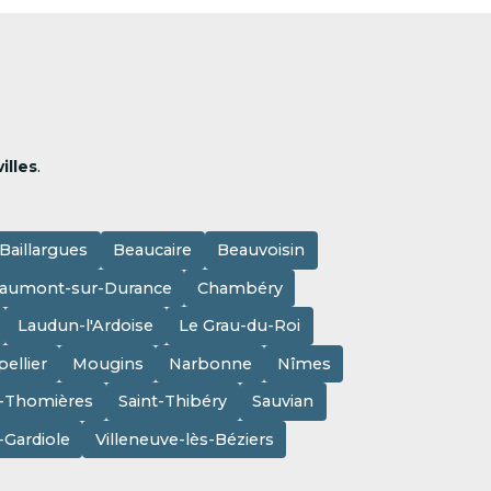
illes
.
Baillargues
Beaucaire
Beauvoisin
aumont-sur-Durance
Chambéry
Laudun-l'Ardoise
Le Grau-du-Roi
ellier
Mougins
Narbonne
Nîmes
e-Thomières
Saint-Thibéry
Sauvian
a-Gardiole
Villeneuve-lès-Béziers