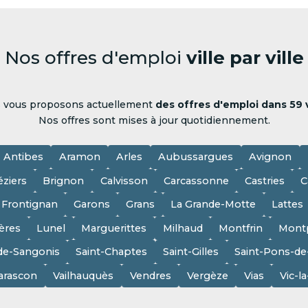
Nos offres d'emploi
ville par ville
 vous proposons actuellement
des offres d'emploi dans 59 v
Nos offres sont mises à jour quotidiennement.
Antibes
Aramon
Arles
Aubussargues
Avignon
éziers
Brignon
Calvisson
Carcassonne
Castries
C
Frontignan
Garons
Grans
La Grande-Motte
Lattes
ères
Lunel
Marguerittes
Milhaud
Montfrin
Montp
de-Sangonis
Saint-Chaptes
Saint-Gilles
Saint-Pons-d
arascon
Vailhauquès
Vendres
Vergèze
Vias
Vic-l