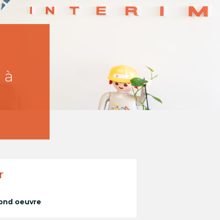
 à
r
ond oeuvre