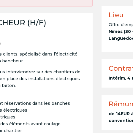
Lieu
HEUR (H/F)
Offre d'emp
Nîmes (30 
Languedoc-
6
 clients, spécialisé dans l’électricité
en bancheur.
Contra
ous interviendrez sur des chantiers de
Intérim, 4
en place des installations électriques
u béton.
Rémun
 et réservations dans les banches
s électriques
de 14EUR à
ctriques
convention
 des éléments avant coulage
ur chantier