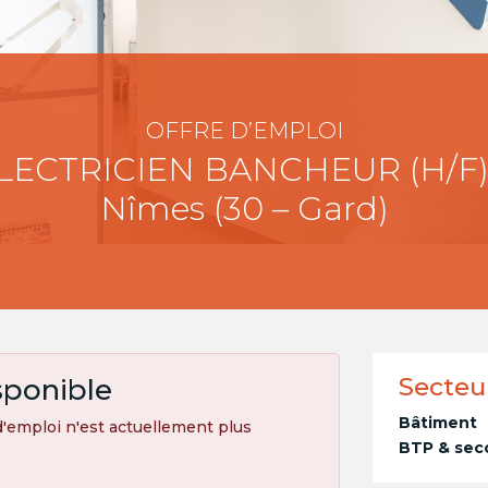
OFFRE D’EMPLOI
LECTRICIEN BANCHEUR (H/F)
Nîmes (30 – Gard)
Secteu
sponible
Bâtiment
'emploi n'est actuellement plus
BTP & sec