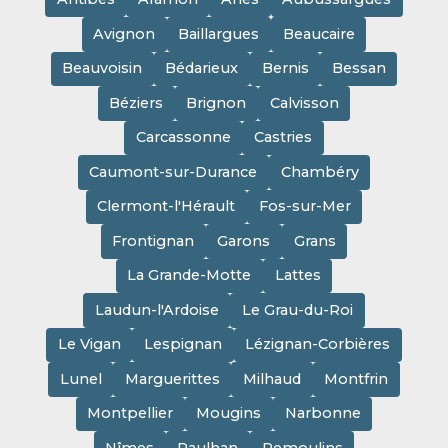
Avignon
Baillargues
Beaucaire
Beauvoisin
Bédarieux
Bernis
Bessan
Béziers
Brignon
Calvisson
Carcassonne
Castries
Caumont-sur-Durance
Chambéry
Clermont-l'Hérault
Fos-sur-Mer
Frontignan
Garons
Grans
La Grande-Motte
Lattes
Laudun-l'Ardoise
Le Grau-du-Roi
Le Vigan
Lespignan
Lézignan-Corbières
Lunel
Marguerittes
Milhaud
Montfrin
Montpellier
Mougins
Narbonne
Nîmes
Paulhan
Remoulins