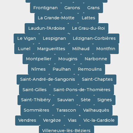
Frontignan
Garons
Grans
La Grande-Motte
Lattes
Laudun-l'Ardoise
Le Grau-du-Roi
Le Vigan
Lespignan
Lézignan-Corbières
Lunel
Marguerittes
Milhaud
Montfrin
Montpellier
Mougins
Narbonne
Nîmes
Paulhan
Remoulins
Saint-André-de-Sangonis
Saint-Chaptes
Saint-Gilles
Saint-Pons-de-Thomières
Saint-Thibéry
Sauvian
Sète
Signes
Sommières
Tarascon
Vailhauquès
Vendres
Vergèze
Vias
Vic-la-Gardiole
Villeneuve-lès-Béziers