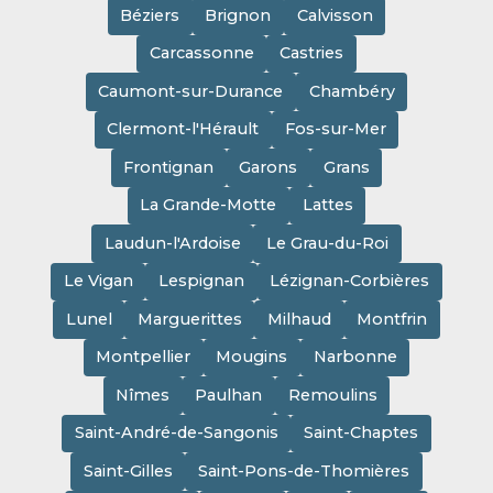
Béziers
Brignon
Calvisson
Carcassonne
Castries
Caumont-sur-Durance
Chambéry
Clermont-l'Hérault
Fos-sur-Mer
Frontignan
Garons
Grans
La Grande-Motte
Lattes
Laudun-l'Ardoise
Le Grau-du-Roi
Le Vigan
Lespignan
Lézignan-Corbières
Lunel
Marguerittes
Milhaud
Montfrin
Montpellier
Mougins
Narbonne
Nîmes
Paulhan
Remoulins
Saint-André-de-Sangonis
Saint-Chaptes
Saint-Gilles
Saint-Pons-de-Thomières