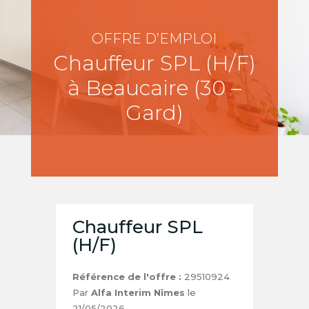
OFFRE D’EMPLOI
Chauffeur SPL (H/F)
à Beaucaire (30 –
Gard)
Chauffeur SPL
(H/F)
Référence de l'offre :
29510924
Par
Alfa Interim Nîmes
le
21/05/2026