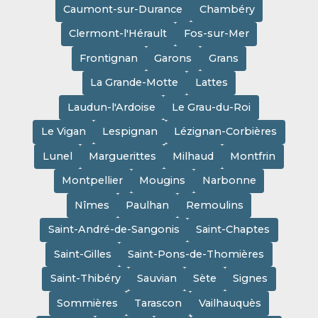
Caumont-sur-Durance
Chambéry
Clermont-l'Hérault
Fos-sur-Mer
Frontignan
Garons
Grans
La Grande-Motte
Lattes
Laudun-l'Ardoise
Le Grau-du-Roi
Le Vigan
Lespignan
Lézignan-Corbières
Lunel
Marguerittes
Milhaud
Montfrin
Montpellier
Mougins
Narbonne
Nîmes
Paulhan
Remoulins
Saint-André-de-Sangonis
Saint-Chaptes
Saint-Gilles
Saint-Pons-de-Thomières
Saint-Thibéry
Sauvian
Sète
Signes
Sommières
Tarascon
Vailhauquès