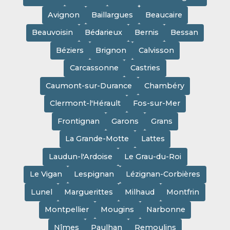
Avignon
Baillargues
Beaucaire
Beauvoisin
Bédarieux
Bernis
Bessan
Béziers
Brignon
Calvisson
Carcassonne
Castries
Caumont-sur-Durance
Chambéry
Clermont-l'Hérault
Fos-sur-Mer
Frontignan
Garons
Grans
La Grande-Motte
Lattes
Laudun-l'Ardoise
Le Grau-du-Roi
Le Vigan
Lespignan
Lézignan-Corbières
Lunel
Marguerittes
Milhaud
Montfrin
Montpellier
Mougins
Narbonne
Nîmes
Paulhan
Remoulins