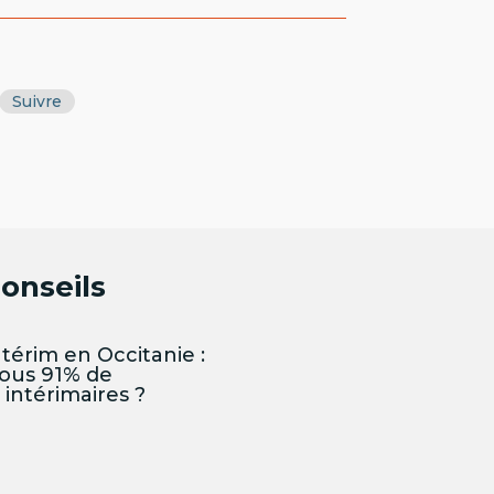
Suivre
conseils
térim en Occitanie :
ous 91% de
ntérimaires ?