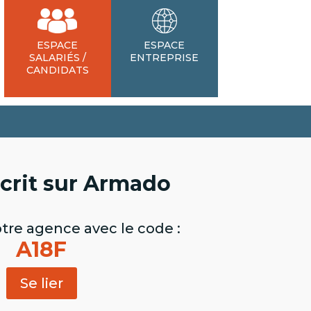
ESPACE
ESPACE
SALARIÉS /
ENTREPRISE
CANDIDATS
scrit sur Armado
otre agence avec le code :
A18F
Se lier