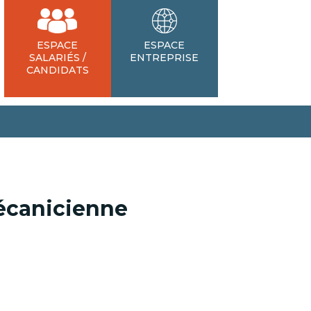
ESPACE
ESPACE
SALARIÉS /
ENTREPRISE
CANDIDATS
écanicienne