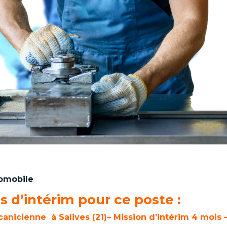
tomobile
 d’intérim pour ce poste :
nicienne à Salives (21)– Mission d’intérim 4 mois 