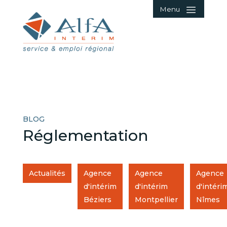
Menu
BLOG
Réglementation
Actualités
Agence
Agence
Agence
d'intérim
d'intérim
d'intéri
Béziers
Montpellier
Nîmes